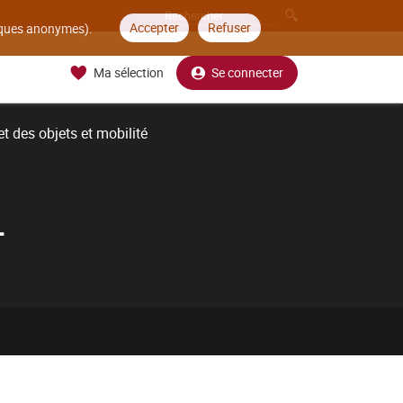
Accepter
Refuser
tiques anonymes).
Ma sélection
Se connecter
t des objets et mobilité
L