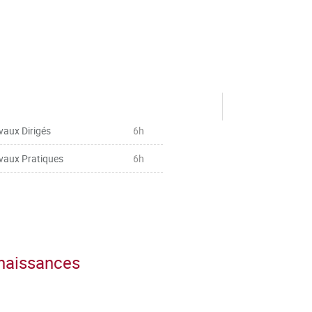
vaux Dirigés
6h
vaux Pratiques
6h
nnaissances