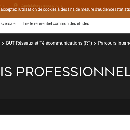
Plan
Candidatures inscriptions
 acceptez l'utilisation de cookies à des fins de mesure d'audience (statis
nsversale
Lire le référentiel commun des études
T
BUT Réseaux et Télécommunications (RT)
Parcours Interne
AIS PROFESSIONNE