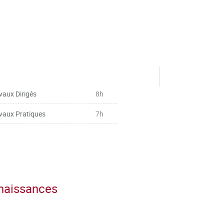
vaux Dirigés
8h
vaux Pratiques
7h
nnaissances