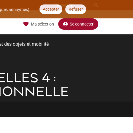
Accepter
Refuser
tiques anonymes).
Ma sélection
Se connecter
t des objets et mobilité
LES 4 :
SIONNELLE