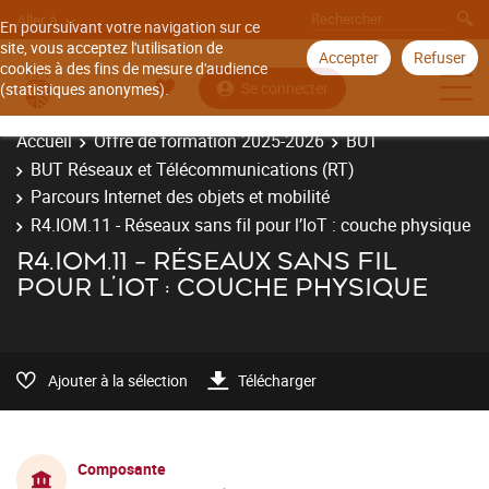
Aller à
En poursuivant votre navigation sur ce
site, vous acceptez l'utilisation de
Accepter
Refuser
cookies à des fins de mesure d'audience
Se connecter
(statistiques anonymes).
Accueil
Offre de formation 2025-2026
BUT
BUT Réseaux et Télécommunications (RT)
Parcours Internet des objets et mobilité
R4.IOM.11 - Réseaux sans fil pour l’IoT : couche physique
R4.IOM.11 - RÉSEAUX SANS FIL
POUR L’IOT : COUCHE PHYSIQUE
Ajouter à la sélection
Télécharger
Composante