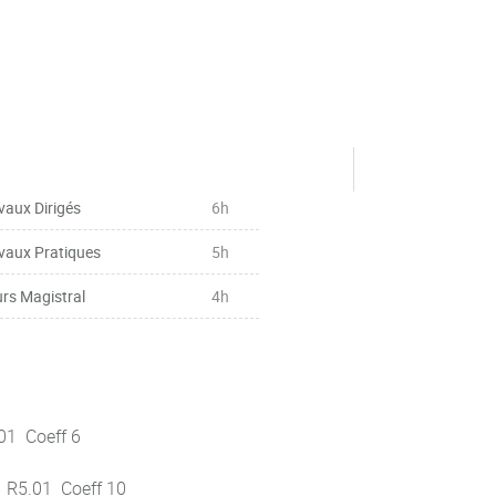
vaux Dirigés
6h
vaux Pratiques
5h
rs Magistral
4h
5.01 Coeff 6
s R5.01 Coeff 10