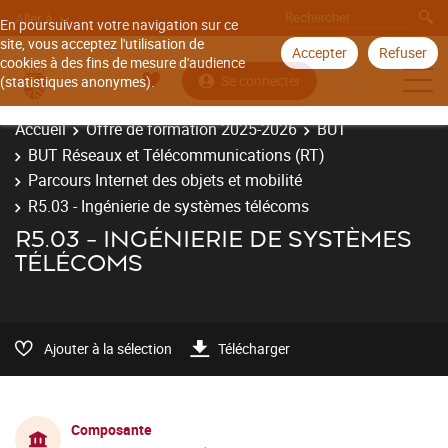
Aller à
En poursuivant votre navigation sur ce
site, vous acceptez l'utilisation de
Accepter
Refuser
cookies à des fins de mesure d'audience
Se connecter
(statistiques anonymes).
Accueil
Offre de formation 2025-2026
BUT
BUT Réseaux et Télécommunications (RT)
Parcours Internet des objets et mobilité
R5.03 - Ingénierie de systèmes télécoms
R5.03 - INGÉNIERIE DE SYSTÈMES
TÉLÉCOMS
Ajouter à la sélection
Télécharger
Composante