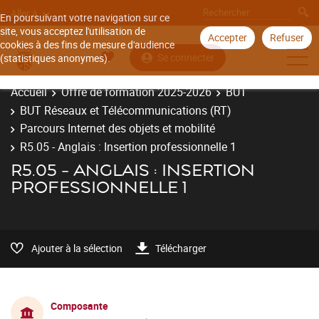
Aller à
En poursuivant votre navigation sur ce
site, vous acceptez l'utilisation de
Accepter
Refuser
cookies à des fins de mesure d'audience
Se connecter
(statistiques anonymes).
Accueil
Offre de formation 2025-2026
BUT
BUT Réseaux et Télécommunications (RT)
Parcours Internet des objets et mobilité
R5.05 - Anglais : Insertion professionnelle 1
R5.05 - ANGLAIS : INSERTION
PROFESSIONNELLE 1
Ajouter à la sélection
Télécharger
Composante