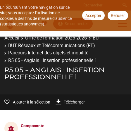
Aller à
En poursuivant votre navigation sur ce
site, vous acceptez l'utilisation de
Accepter
Refuser
cookies à des fins de mesure d'audience
Se connecter
(statistiques anonymes).
Accueil
Offre de formation 2025-2026
BUT
BUT Réseaux et Télécommunications (RT)
Parcours Internet des objets et mobilité
R5.05 - Anglais : Insertion professionnelle 1
R5.05 - ANGLAIS : INSERTION
PROFESSIONNELLE 1
Ajouter à la sélection
Télécharger
Composante