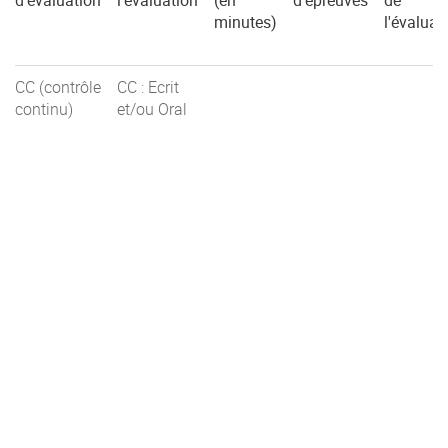
d'évaluation
l'évaluation
(en
d'épreuves
de
minutes)
l'évaluat
CC (contrôle
CC : Ecrit
continu)
et/ou Oral