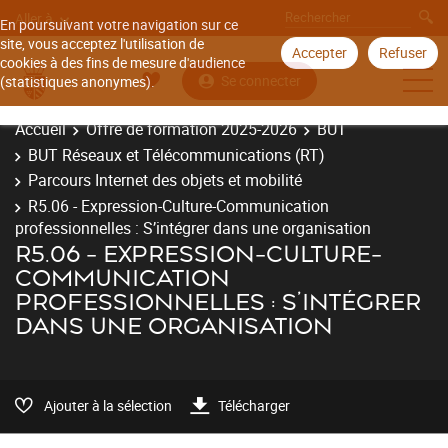
Aller à
En poursuivant votre navigation sur ce
site, vous acceptez l'utilisation de
Accepter
Refuser
cookies à des fins de mesure d'audience
Se connecter
(statistiques anonymes).
Accueil
Offre de formation 2025-2026
BUT
BUT Réseaux et Télécommunications (RT)
Parcours Internet des objets et mobilité
R5.06 - Expression-Culture-Communication
professionnelles : S’intégrer dans une organisation
R5.06 - EXPRESSION-CULTURE-
COMMUNICATION
PROFESSIONNELLES : S’INTÉGRER
DANS UNE ORGANISATION
Ajouter à la sélection
Télécharger