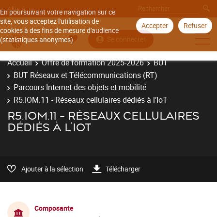
Aller à
En poursuivant votre navigation sur ce
site, vous acceptez l'utilisation de
Accepter
Refuser
cookies à des fins de mesure d'audience
Se connecter
(statistiques anonymes).
Accueil
Offre de formation 2025-2026
BUT
BUT Réseaux et Télécommunications (RT)
Parcours Internet des objets et mobilité
R5.IOM.11 - Réseaux cellulaires dédiés à l’IoT
R5.IOM.11 - RÉSEAUX CELLULAIRES
DÉDIÉS À L’IOT
Ajouter à la sélection
Télécharger
Composante