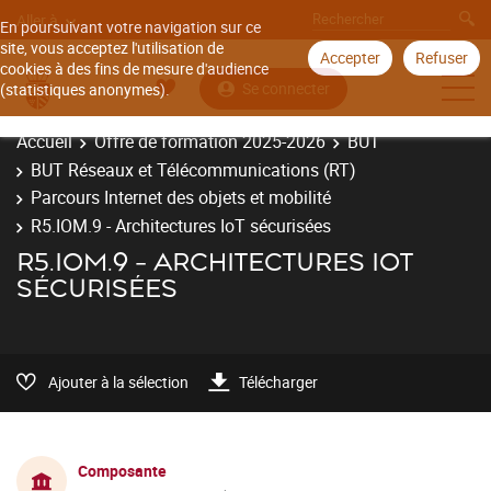
Aller à
En poursuivant votre navigation sur ce
site, vous acceptez l'utilisation de
Accepter
Refuser
cookies à des fins de mesure d'audience
Se connecter
(statistiques anonymes).
Accueil
Offre de formation 2025-2026
BUT
BUT Réseaux et Télécommunications (RT)
Parcours Internet des objets et mobilité
R5.IOM.9 - Architectures IoT sécurisées
R5.IOM.9 - ARCHITECTURES IOT
SÉCURISÉES
Ajouter à la sélection
Télécharger
Composante