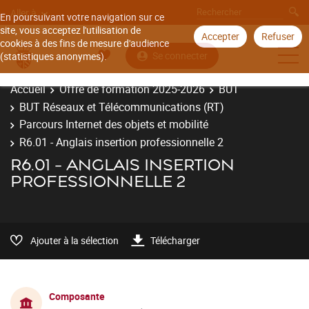
Aller à
En poursuivant votre navigation sur ce
site, vous acceptez l'utilisation de
Accepter
Refuser
cookies à des fins de mesure d'audience
Se connecter
(statistiques anonymes).
Accueil
Offre de formation 2025-2026
BUT
BUT Réseaux et Télécommunications (RT)
Parcours Internet des objets et mobilité
R6.01 - Anglais insertion professionnelle 2
R6.01 - ANGLAIS INSERTION
PROFESSIONNELLE 2
Ajouter à la sélection
Télécharger
Composante