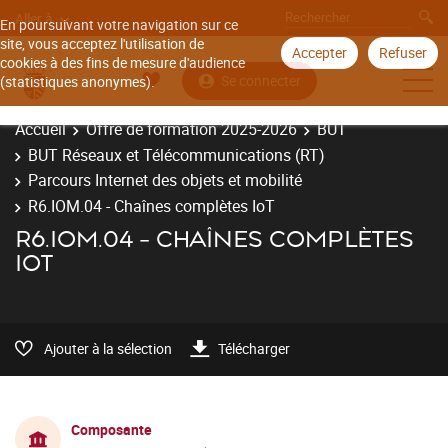
Aller à
En poursuivant votre navigation sur ce
site, vous acceptez l'utilisation de
Accepter
Refuser
cookies à des fins de mesure d'audience
Se connecter
(statistiques anonymes).
Accueil
Offre de formation 2025-2026
BUT
BUT Réseaux et Télécommunications (RT)
Parcours Internet des objets et mobilité
R6.IOM.04 - Chaînes complètes IoT
R6.IOM.04 - CHAÎNES COMPLÈTES
IOT
Ajouter à la sélection
Télécharger
Composante