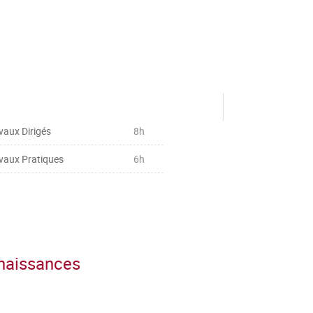
vaux Dirigés
8h
vaux Pratiques
6h
nnaissances