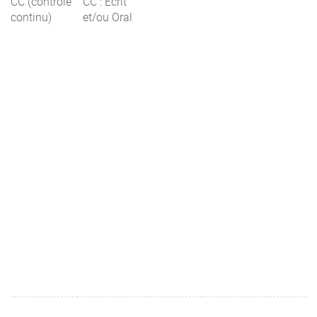
CC (contrôle
CC : Ecrit
continu)
et/ou Oral