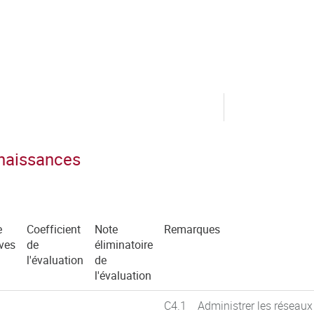
nnaissances
e
Coefficient
Note
Remarques
ves
de
éliminatoire
l'évaluation
de
l'évaluation
C4.1 Administrer les réseaux