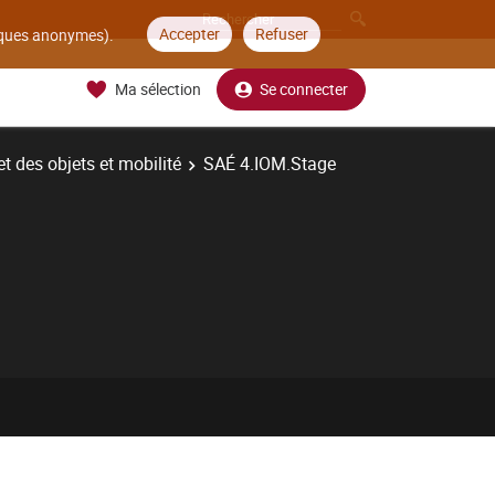
Accepter
Refuser
tiques anonymes).
Ma sélection
Se connecter
t des objets et mobilité
SAÉ 4.IOM.Stage