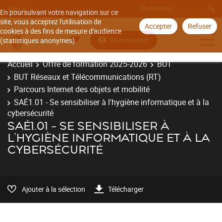
Aller à
En poursuivant votre navigation sur ce
site, vous acceptez l'utilisation de
Accepter
Refuser
cookies à des fins de mesure d'audience
Se connecter
(statistiques anonymes).
Accueil
Offre de formation 2025-2026
BUT
BUT Réseaux et Télécommunications (RT)
Parcours Internet des objets et mobilité
SAÉ1.01 - Se sensibiliser à l'hygiène informatique et à la
cybersécurité
SAÉ1.01 - SE SENSIBILISER À
L'HYGIÈNE INFORMATIQUE ET À LA
CYBERSÉCURITÉ
Ajouter à la sélection
Télécharger