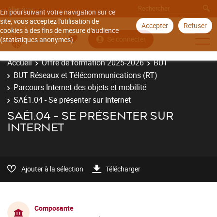
Aller à
En poursuivant votre navigation sur ce
site, vous acceptez l'utilisation de
Accepter
Refuser
cookies à des fins de mesure d'audience
Se connecter
(statistiques anonymes).
Accueil
Offre de formation 2025-2026
BUT
BUT Réseaux et Télécommunications (RT)
Parcours Internet des objets et mobilité
SAÉ1.04 - Se présenter sur Internet
SAÉ1.04 - SE PRÉSENTER SUR
INTERNET
Ajouter à la sélection
Télécharger
Composante