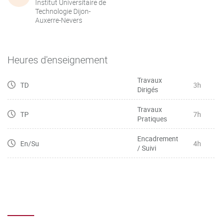
Institut Universitaire de
Technologie Dijon-
Auxerre-Nevers
Heures d'enseignement
Travaux
TD
3h
Dirigés
Travaux
TP
7h
Pratiques
Encadrement
En/Su
4h
/ Suivi