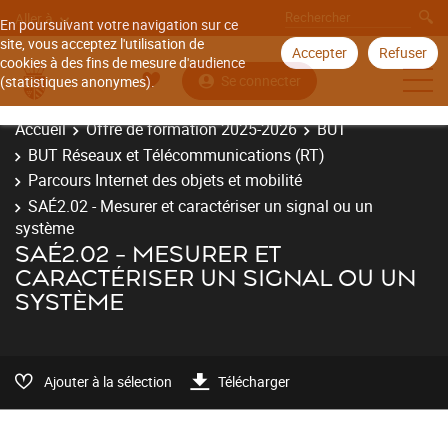
Aller à
En poursuivant votre navigation sur ce
site, vous acceptez l'utilisation de
Accepter
Refuser
cookies à des fins de mesure d'audience
Se connecter
(statistiques anonymes).
Accueil
Offre de formation 2025-2026
BUT
BUT Réseaux et Télécommunications (RT)
Parcours Internet des objets et mobilité
SAÉ2.02 - Mesurer et caractériser un signal ou un
système
SAÉ2.02 - MESURER ET
CARACTÉRISER UN SIGNAL OU UN
SYSTÈME
Ajouter à la sélection
Télécharger