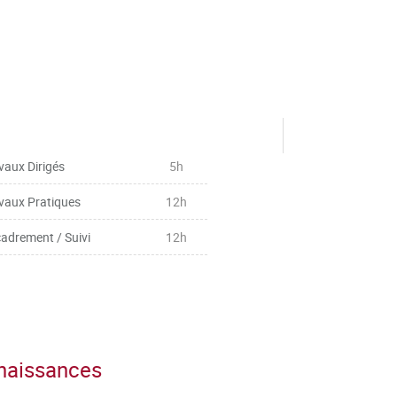
vaux Dirigés
5h
vaux Pratiques
12h
adrement / Suivi
12h
nnaissances