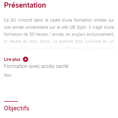
Présentation
Ce DU s’inscrit dans le cadre d’une formation initiale sur
une année universitaire sur le site UB Dijon. Il s’agit d’une
formation de 50 heures / année, en anglais exclusivement,
et réparti en trois blocs. Le premier bloc consiste en un
module de 6 cours sur 6 thèmes différents (36h). Le module
2 comprend 7 cours de 2 heures et consiste en l’étude des
Lire plus
grandes décisions de la US cour suprême. Et enfin une
Formation avec accès santé
mobilité courte, facultative (max 5 jours et sous condition
Non
d'un partenariat) dans une université partenaire
Forthem
.
Objectifs