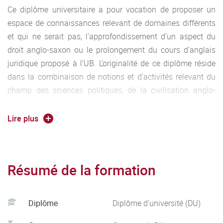
Ce diplôme universitaire a pour vocation de proposer un
espace de connaissances relevant de domaines différents
et qui ne serait pas, l’approfondissement d’un aspect du
droit anglo-saxon ou le prolongement du cours d’anglais
juridique proposé à l’UB. L’originalité de ce diplôme réside
dans la combinaison de notions et d’activités relevant du
champ des sciences politiques, de la civilisation anglo-
saxonne et du champ juridique. Par le biais de cette
approche, les participants pourront acquérir de nouvelles
Lire plus
connaissances (dimension socio-culturelle, politique et
économique des sociétés UK et US) et de nouveaux outils
méthodologiques et linguistiques qui leur permettrons par
Résumé de la formation
exemple de se préparer aux concours d’entrée de certaines
grandes écoles. Ce DU a également pour objectif de
permettre à nos étudiants de faire valoir une formation
Diplôme
Diplôme d'université (DU)
diplômante en anglais. En enfin, ce DU permettra aux