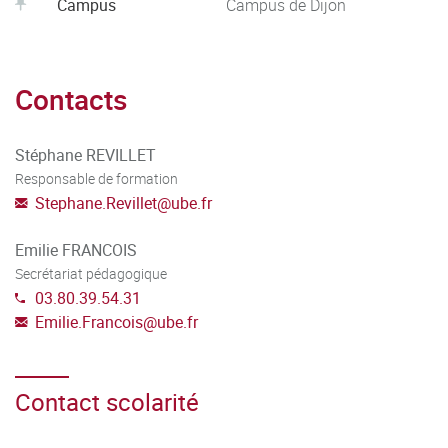
participants de collaborer avec d’autres étudiants
Campus
Campus de Dijon
européens sur des projets pédagogiques communs grâce à
un système de mobilité courte Erasmus dans un pays
membre de l’UE ou de l’Alliance Forthem.
Contacts
Stéphane REVILLET
Responsable de formation
Stephane.Revillet
@
ube.fr
Emilie FRANCOIS
Secrétariat pédagogique
03.80.39.54.31
Emilie.Francois
@
ube.fr
Contact scolarité