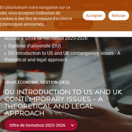
Aller à
En poursuivant votre navigation sur ce
site, vous acceptez l'utilisation de
Accepter
Refuser
cookies à des fins de mesure d'audience
Se connecter
(statistiques anonymes).
Accueil
Offre de formation 2025-2026
Diplôme d'université (DU)
DU Introduction to US and UK contemporary issues - A
theoretical and legal approach
DROIT, ECONOMIE, GESTION (DEG)
DU INTRODUCTION TO US AND UK
CONTEMPORARY ISSUES - A
THEORETICAL AND LEGAL
APPROACH