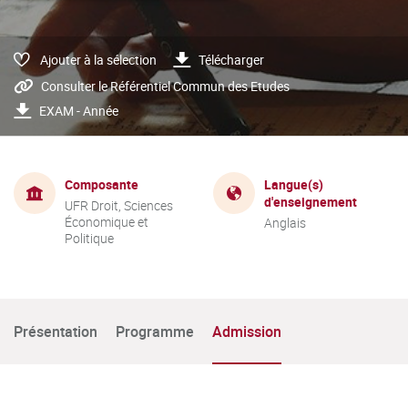
Ajouter à la sélection
Télécharger
Consulter le Référentiel Commun des Etudes
EXAM - Année
Composante
Langue(s)
d'enseignement
UFR Droit, Sciences
Économique et
Anglais
Politique
Présentation
Programme
Admission