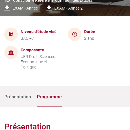
Consulter le Référentiel Commun des Etudes
EXAM - Année 1
EXAM - Année 2
Niveau d'étude visé
Durée
BAC +7
2 ans
Composante
UFR Droit, Sciences
Économique et
Politique
Présentation
Programme
Présentation