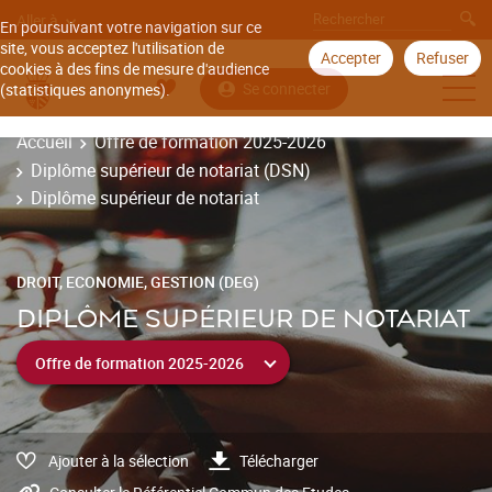
Aller à
En poursuivant votre navigation sur ce
site, vous acceptez l'utilisation de
Accepter
Refuser
cookies à des fins de mesure d'audience
Se connecter
(statistiques anonymes).
Accueil
Offre de formation 2025-2026
Diplôme supérieur de notariat (DSN)
Diplôme supérieur de notariat
DROIT, ECONOMIE, GESTION (DEG)
DIPLÔME SUPÉRIEUR DE NOTARIAT
Ajouter à la sélection
Télécharger