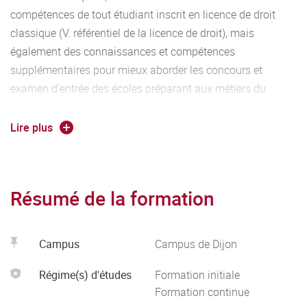
compétences de tout étudiant inscrit en licence de droit
classique (V. référentiel de la licence de droit), mais
également des connaissances et compétences
supplémentaires pour mieux aborder les concours et
examen d’entrée des écoles préparant aux métiers du
service public de la justice (magistrature ; greffe).
Lire plus
Au titre de ces connaissances et compétences
supplémentaires, l’étudiant admis au sein de la Prépa GED
bénéficie :
Résumé de la formation
D’un perfectionnement des connaissances :
Approfondissement et actualisation des
Campus
Campus de Dijon
connaissances de droits substantiel et processuel ;
Régime(s) d'études
Formation initiale
Connaissance et compréhension du monde
Formation continue
contemporain.