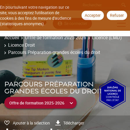
Aller à
En poursuivant votre navigation sur ce
site, vous acceptez l'utilisation de
Accepter
Refuser
cookies à des fins de mesure d'audience
Se connecter
(statistiques anonymes).
Accueil
Offre de formation 2025-2026
Licence (LMD)
Licence Droit
Parcours Préparation grandes écoles du droit
PARCOURS PRÉPARATION
GRANDES ÉCOLES DU DROIT
Ajouter à la sélection
Télécharger