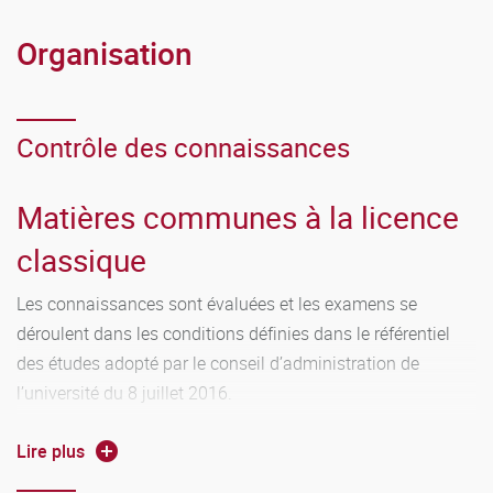
Organisation
Contrôle des connaissances
Matières communes à la licence
classique
Les connaissances sont évaluées et les examens se
déroulent dans les conditions définies dans le référentiel
des études adopté par le conseil d’administration de
l’université du 8 juillet 2016.
Les règles communes aux études LMD sont précisées sur le
Lire plus
site de l’Université.