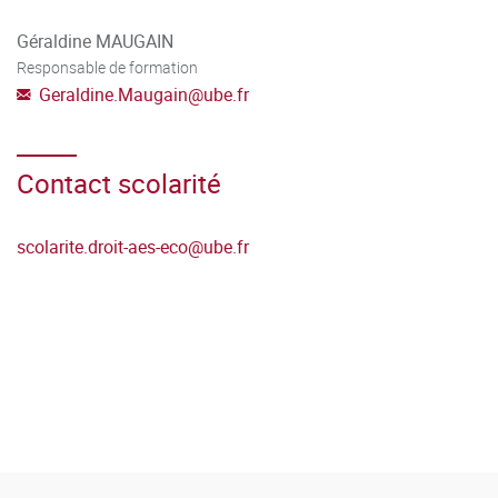
même année universitaire :
Géraldine MAUGAIN
Responsable de formation
* de la licence de droit
Geraldine.Maugain
@
ube.fr
* du parcours GED (moyenne minimum de 10/20 sur les
six semestres de la formation)
Contact scolarité
scolarite.droit-aes-eco
@
ube.fr