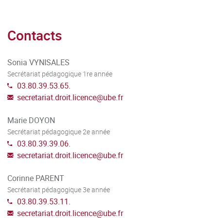
D’un perfectionnement méthodologique :
Contacts
Entraînement à la dissertation ;
Entraînement à la présentation orale (colles) ;
Sonia VYNISALES
Entraînement à la mise en situation pratique.
Secrétariat pédagogique 1re année
03.80.39.53.65.
L’étudiant est également entrainé à la synthèse de
secretariat.droit.licence
@
ube.fr
documents, tant au moment de la préparation des
exercices écrits et oraux, que lors de la revue d’actualité
Marie DOYON
auquel il est astreint toutes les deux semaines.
Secrétariat pédagogique 2e année
03.80.39.39.06.
Diplôme universitaire
secretariat.droit.licence
@
ube.fr
L’étudiant qui aura suivi l’intégralité des 3 années de la
Corinne PARENT
Secrétariat pédagogique 3e année
Prépa GED se verra décerner un Diplôme universitaire (DU)
03.80.39.53.11.
Prépa Grandes Ecole du Droit. L’obtention de ce diplôme est
secretariat.droit.licence
@
ube.fr
subordonnée à l'obtention cumulative, au cours de la