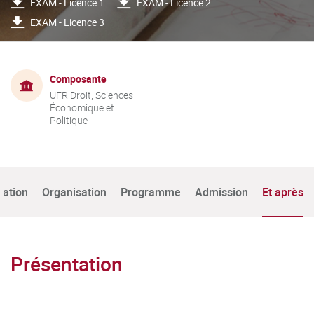
EXAM - Licence 1
EXAM - Licence 2
EXAM - Licence 3
Composante
UFR Droit, Sciences
Économique et
Politique
tation
Organisation
Programme
Admission
Et après
Présentation