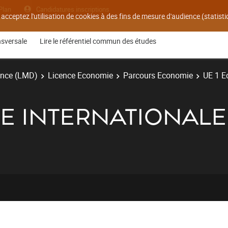
Plan
Candidatures inscriptions
 acceptez l'utilisation de cookies à des fins de mesure d'audience (statis
nsversale
Lire le référentiel commun des études
ence (LMD)
Licence Economie
Parcours Economie
UE 1 E
IE INTERNATIONALE