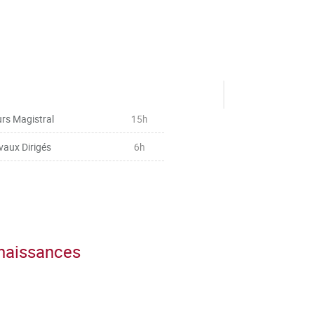
rs Magistral
15h
vaux Dirigés
6h
nnaissances