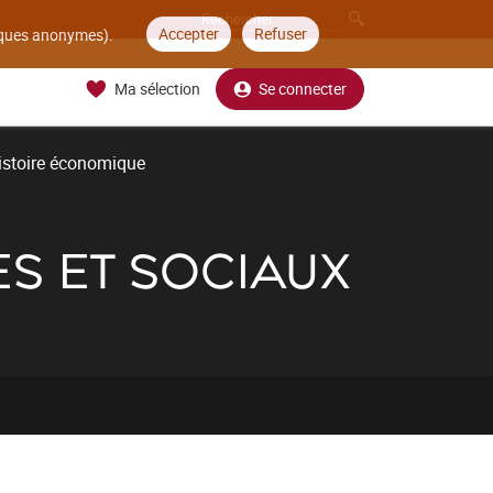
Accepter
Refuser
tiques anonymes).
Ma sélection
Se connecter
istoire économique
S ET SOCIAUX