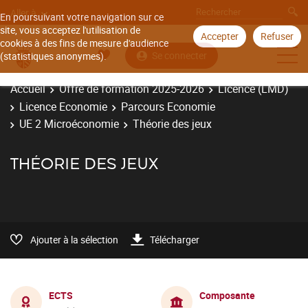
Aller à
En poursuivant votre navigation sur ce
site, vous acceptez l'utilisation de
Accepter
Refuser
cookies à des fins de mesure d'audience
Se connecter
(statistiques anonymes).
Accueil
Offre de formation 2025-2026
Licence (LMD)
Licence Economie
Parcours Economie
UE 2 Microéconomie
Théorie des jeux
THÉORIE DES JEUX
Ajouter à la sélection
Télécharger
ECTS
Composante