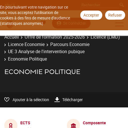
Aller à
En poursuivant votre navigation sur ce
site, vous acceptez l'utilisation de
Accepter
Refuser
cookies à des fins de mesure d'audience
Se connecter
(statistiques anonymes).
Accueil
Offre de formation 2025-2026
Licence (LMD)
Licence Economie
Parcours Economie
UE 3 Analyse de l'intervention pubique
Economie Politique
ECONOMIE POLITIQUE
Ajouter à la sélection
Télécharger
ECTS
Composante