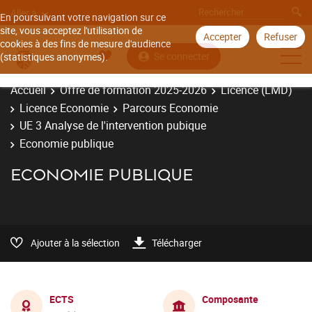
Aller à
En poursuivant votre navigation sur ce
site, vous acceptez l'utilisation de
Accepter
Refuser
cookies à des fins de mesure d'audience
Se connecter
(statistiques anonymes).
Accueil
Offre de formation 2025-2026
Licence (LMD)
Licence Economie
Parcours Economie
UE 3 Analyse de l'intervention pubique
Economie publique
ECONOMIE PUBLIQUE
Ajouter à la sélection
Télécharger
ECTS
Composante