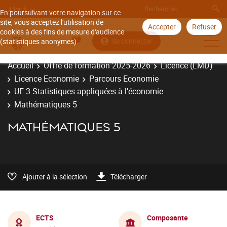
Aller à
En poursuivant votre navigation sur ce
site, vous acceptez l'utilisation de
Accepter
Refuser
cookies à des fins de mesure d'audience
Se connecter
(statistiques anonymes).
Accueil
Offre de formation 2025-2026
Licence (LMD)
Licence Economie
Parcours Economie
UE 3 Statistiques appliquées à l’économie
Mathématiques 5
MATHÉMATIQUES 5
Ajouter à la sélection
Télécharger
ECTS
Composante