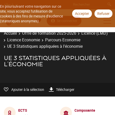
Aller à
En poursuivant votre navigation sur ce
site, vous acceptez l'utilisation de
Accepter
Refuser
cookies à des fins de mesure d'audience
Se connecter
(statistiques anonymes).
Accueil
Offre de formation 2025-2026
Licence (LMD)
Licence Economie
Parcours Economie
UE 3 Statistiques appliquées à l'économie
UE 3 STATISTIQUES APPLIQUÉES À
L'ÉCONOMIE
Ajouter à la sélection
Télécharger
ECTS
Composante