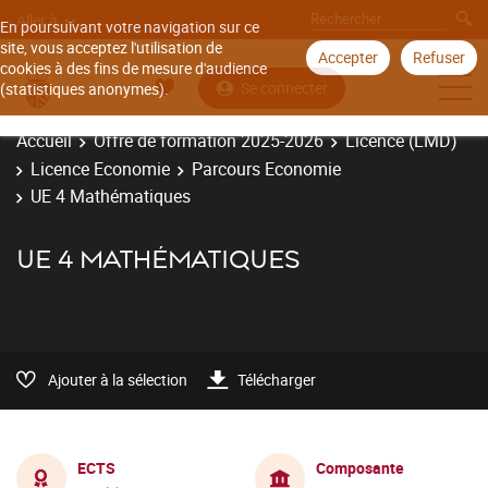
Aller à
En poursuivant votre navigation sur ce
site, vous acceptez l'utilisation de
Accepter
Refuser
cookies à des fins de mesure d'audience
Se connecter
(statistiques anonymes).
Accueil
Offre de formation 2025-2026
Licence (LMD)
Licence Economie
Parcours Economie
UE 4 Mathématiques
UE 4 MATHÉMATIQUES
Ajouter à la sélection
Télécharger
ECTS
Composante