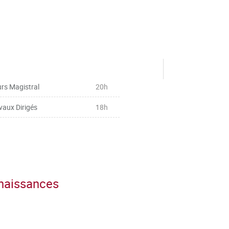
rs Magistral
20h
vaux Dirigés
18h
nnaissances