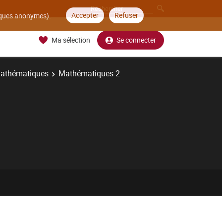
Accepter
Refuser
tiques anonymes).
Ma sélection
Se connecter
athématiques
Mathématiques 2