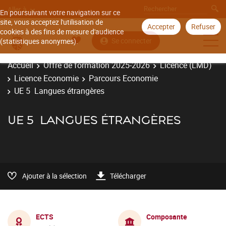
Aller à
En poursuivant votre navigation sur ce
site, vous acceptez l'utilisation de
Accepter
Refuser
cookies à des fins de mesure d'audience
Se connecter
(statistiques anonymes).
Accueil
Offre de formation 2025-2026
Licence (LMD)
Licence Economie
Parcours Economie
UE 5 Langues étrangères
UE 5 LANGUES ÉTRANGÈRES
Ajouter à la sélection
Télécharger
ECTS
Composante