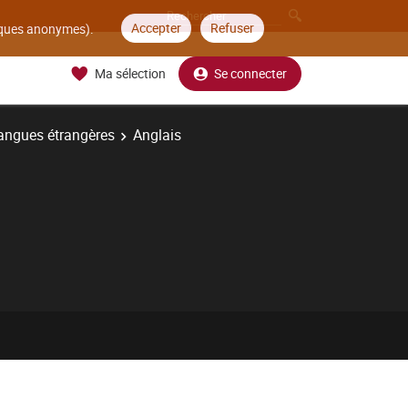
Accepter
Refuser
tiques anonymes).
Ma sélection
Se connecter
angues étrangères
Anglais