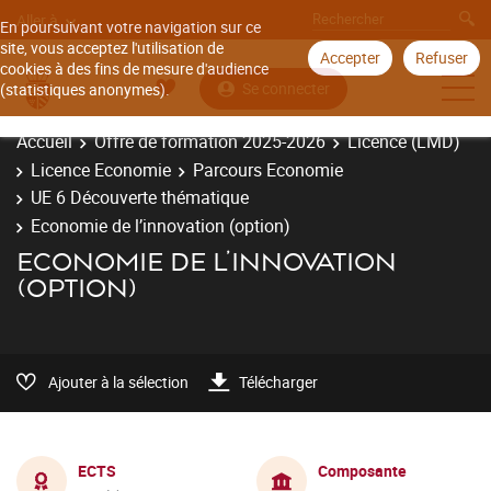
Aller à
En poursuivant votre navigation sur ce
site, vous acceptez l'utilisation de
Accepter
Refuser
cookies à des fins de mesure d'audience
Se connecter
(statistiques anonymes).
Accueil
Offre de formation 2025-2026
Licence (LMD)
Licence Economie
Parcours Economie
UE 6 Découverte thématique
Economie de l’innovation (option)
ECONOMIE DE L’INNOVATION
(OPTION)
Ajouter à la sélection
Télécharger
ECTS
Composante