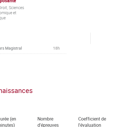
posante
roit, Sciences
omique et
ique
rs Magistral
18h
nnaissances
urée (en
Nombre
Coefficient de
inutes)
d'épreuves
l'évaluation