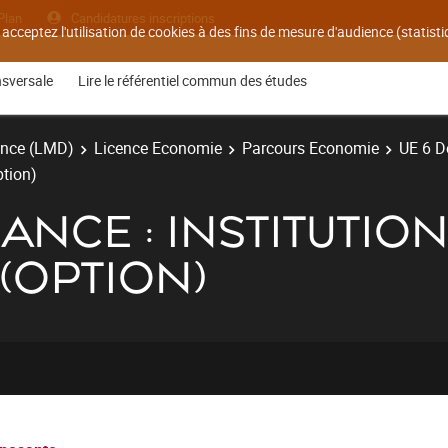
Plan
Candidatures inscriptions
 acceptez l'utilisation de cookies à des fins de mesure d'audience (statis
nsversale
Lire le référentiel commun des études
ence (LMD)
Licence Economie
Parcours Economie
UE 6 D
ption)
NCE : INSTITUTIO
(OPTION)