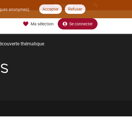
Accepter
Refuser
tiques anonymes).
Ma sélection
Se connecter
écouverte thématique
NS