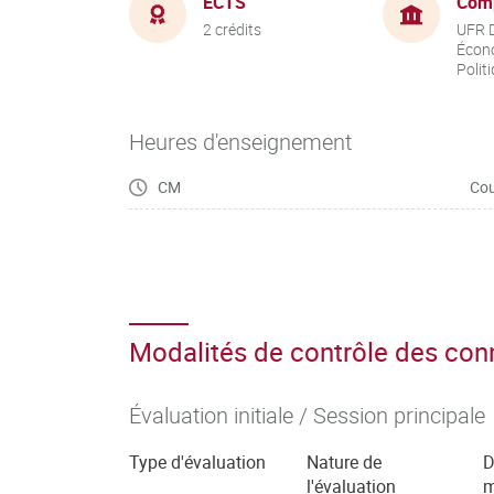
ECTS
Com
2 crédits
UFR D
Écon
Polit
Heures d'enseignement
CM
Cou
Modalités de contrôle des co
Évaluation initiale / Session principale
Type d'évaluation
Nature de
D
l'évaluation
m