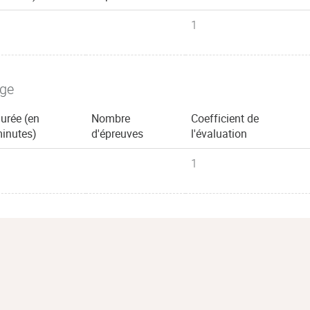
1
age
urée (en
Nombre
Coefficient de
inutes)
d'épreuves
l'évaluation
1