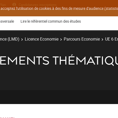
Plan
Candidatures inscriptions
 acceptez l'utilisation de cookies à des fins de mesure d'audience (statis
nsversale
Lire le référentiel commun des études
ence (LMD)
Licence Economie
Parcours Economie
UE 6 E
NEMENTS THÉMATIQ