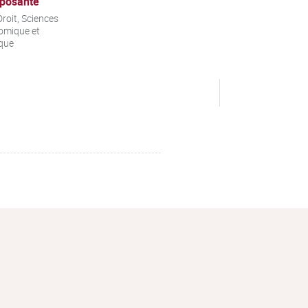
posante
roit, Sciences
omique et
ique