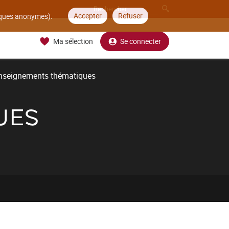
Accepter
Refuser
tiques anonymes).
Ma sélection
Se connecter
nseignements thématiques
UES