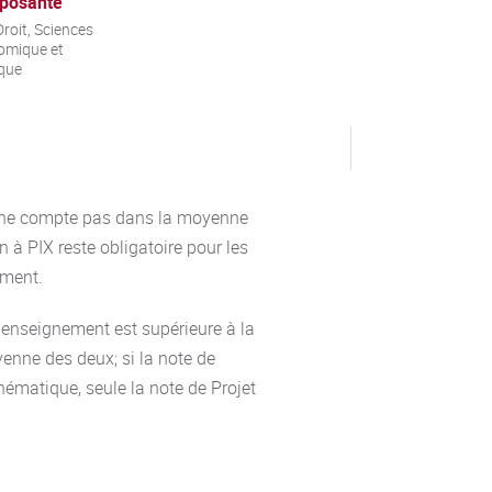
posante
roit, Sciences
omique et
ique
7) ne compte pas dans la moyenne
 à PIX reste obligatoire pour les
mment.
'enseignement est supérieure à la
yenne des deux; si la note de
thématique, seule la note de Projet