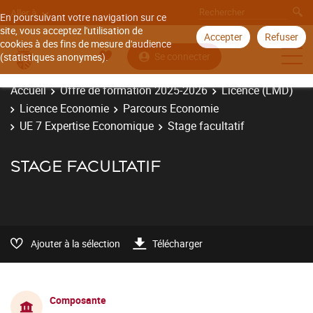
Aller à
En poursuivant votre navigation sur ce
site, vous acceptez l'utilisation de
Accepter
Refuser
cookies à des fins de mesure d'audience
Se connecter
(statistiques anonymes).
Accueil
Offre de formation 2025-2026
Licence (LMD)
Licence Economie
Parcours Economie
UE 7 Expertise Economique
Stage facultatif
STAGE FACULTATIF
Ajouter à la sélection
Télécharger
Composante