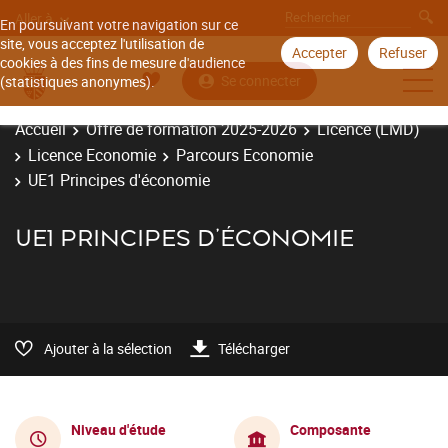
Aller à
En poursuivant votre navigation sur ce
site, vous acceptez l'utilisation de
Accepter
Refuser
cookies à des fins de mesure d'audience
Se connecter
(statistiques anonymes).
Accueil
Offre de formation 2025-2026
Licence (LMD)
Licence Economie
Parcours Economie
UE1 Principes d'économie
UE1 PRINCIPES D'ÉCONOMIE
Ajouter à la sélection
Télécharger
Niveau d'étude
Composante