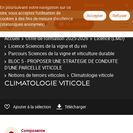
Aller à
En poursuivant votre navigation sur ce
site, vous acceptez l'utilisation de
Accepter
Refuser
cookies à des fins de mesure d'audience
Se connecter
(statistiques anonymes).
Accueil
Offre de formation 2025-2026
Licence (LMD)
Licence Sciences de la vigne et du vin
Parcours Sciences de la vigne et viticulture durable
BLOC 5 - PROPOSER UNE STRATEGIE DE CONDUITE
D'UNE PARCELLE VITICOLE
Notions de terroirs viticoles
Climatologie viticole
CLIMATOLOGIE VITICOLE
Ajouter à la sélection
Télécharger
Composante