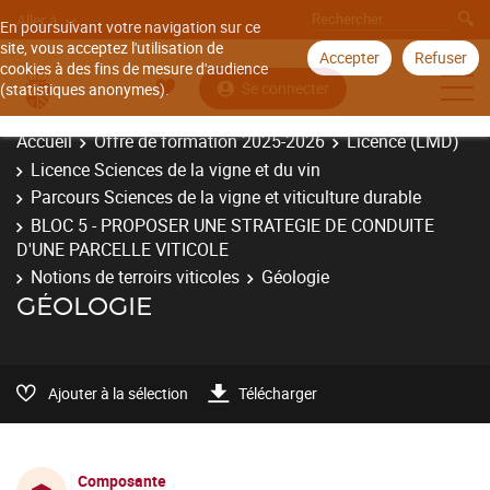
Aller à
En poursuivant votre navigation sur ce
site, vous acceptez l'utilisation de
Accepter
Refuser
cookies à des fins de mesure d'audience
Se connecter
(statistiques anonymes).
Accueil
Offre de formation 2025-2026
Licence (LMD)
Licence Sciences de la vigne et du vin
Parcours Sciences de la vigne et viticulture durable
BLOC 5 - PROPOSER UNE STRATEGIE DE CONDUITE
D'UNE PARCELLE VITICOLE
Notions de terroirs viticoles
Géologie
GÉOLOGIE
Ajouter à la sélection
Télécharger
Composante