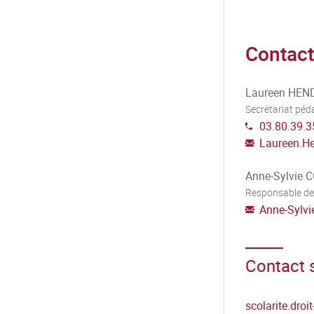
immeuble – qualification de
le et méthodes spécifiques de
es charges…)…
Contact
naissance des outils
Laureen HE
Secrétariat pé
03.80.39.3
Laureen.H
ormation :
Anne-Sylvie 
besoins et les offres de
Responsable de
 négocier des baux ; participer à
Anne-Sylvi
e logements ou à la sélection de
des huissiers pour établir les états
réparations…)
Contact s
s : analyser les situations
runts et garanties) ; établir un
scolarite.droi
le propriétaire, ou pour des