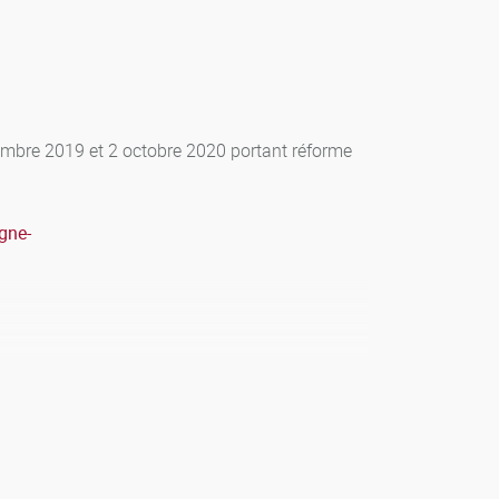
cembre 2019 et 2 octobre 2020 portant réforme
gne-
 de rattrapage après une première publication