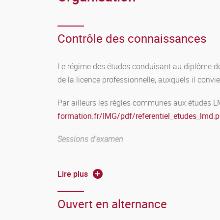
Contrôle des connaissances
Le régime des études conduisant au diplôme de 
de la licence professionnelle, auxquels il convie
Par ailleurs les règles communes aux études LMD
formation.fr/IMG/pdf/referentiel_etudes_lmd.p
Sessions d'examen
Deux sessions de contrôle des connaissances et
Lire plus
des résultats.
Ouvert en alternance