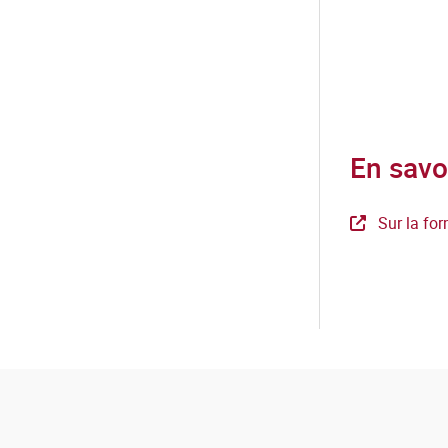
ciales en matière d’habitat :
ent des demandes générales et
pacité pour apprécier les
et proposition de solutions ;
on tant avec les clients ou
En savo
stitutionnels ou privés.
iciels et outils multimédias
Sur la for
es web).