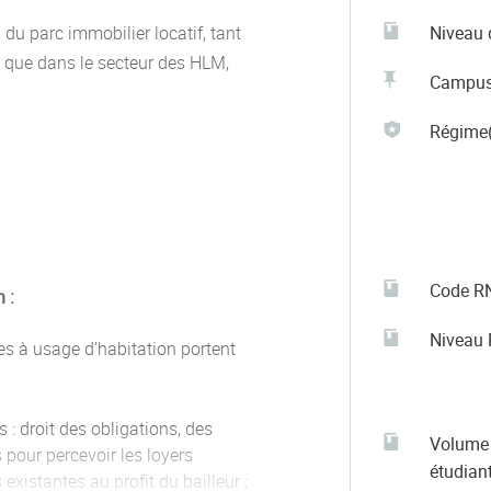
 du parc immobilier locatif, tant
Niveau 
s que dans le secteur des HLM,
Campu
Régime(
Code R
 :
Niveau
s à usage d’habitation portent
 : droit des obligations, des
Volume 
s pour percevoir les loyers
étudian
existantes au profit du bailleur ;