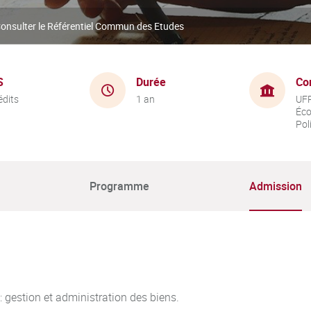
onsulter le Référentiel Commun des Etudes
S
Durée
Co
édits
1 an
UFR
Éco
Pol
Programme
Admission
: gestion et administration des biens.