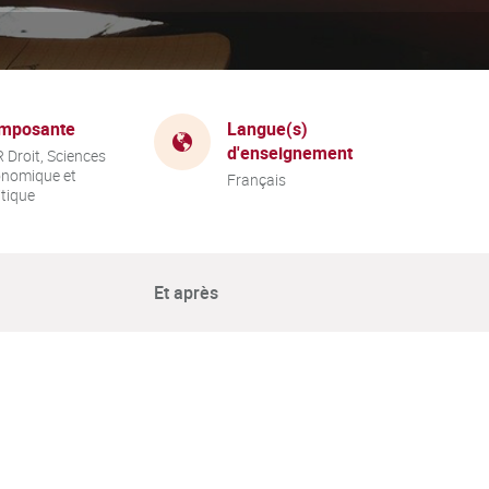
mposante
Langue(s)
d'enseignement
 Droit, Sciences
nomique et
Français
itique
Et après