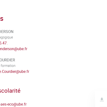
s
NDERSON
dagogique
5.47.
enderson
@
ube.fr
COURDIER
 formation
e.Courdier
@
ube.fr
colarité
t-aes-eco
@
ube.fr