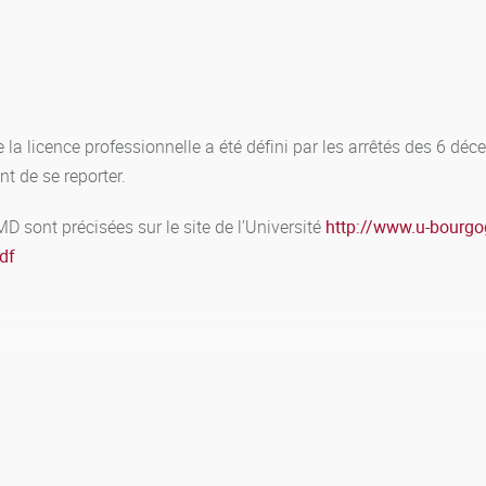
la licence professionnelle a été défini par les arrêtés des 6 dé
nt de se reporter.
 sont précisées sur le site de l’Université
http://www.u-bourgo
df
 aptitudes sont organisées : une session initiale et une session