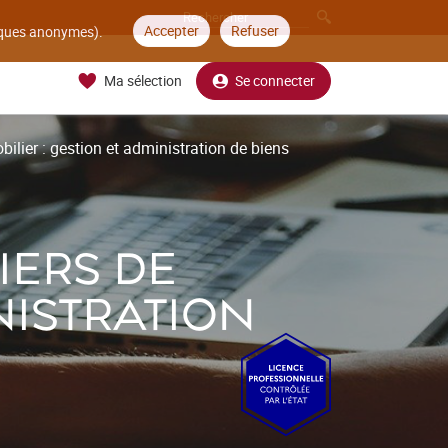
Accepter
Refuser
tiques anonymes).
Ma sélection
Se connecter
ilier : gestion et administration de biens
IERS DE
NISTRATION