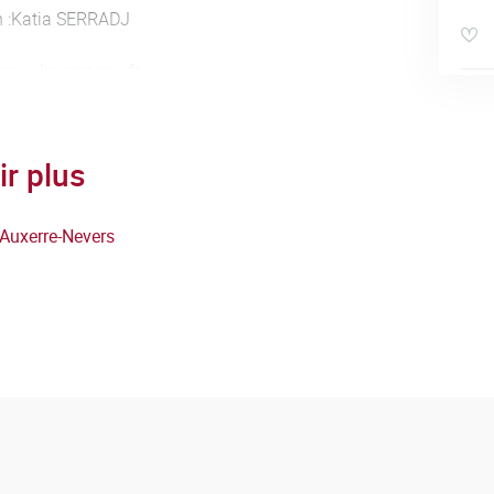
on :Katia SERRADJ
ijon.u-bourgogne.fr
65 33
ir plus
-Auxerre-Nevers