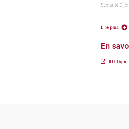
Scolarité Dij
c la mise en place de plans de
scol-tc@iut-d
Lire plus
Tél 03 80 39 
En savo
IUT Dijon