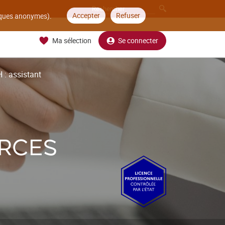
Accepter
Refuser
tiques anonymes).
Ma sélection
Se connecter
 : assistant
RCES