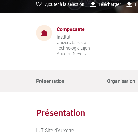
Ajouter à la sélection
Télécharger
E
Composante
Institut
Universitaire de
Technologie Dijon-
Auxerre-Nevers
Présentation
Organisation
Présentation
IUT Site d'Auxerre :