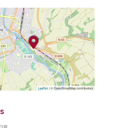
| © OpenStreetMap contributors
Leaflet
s
IEUR