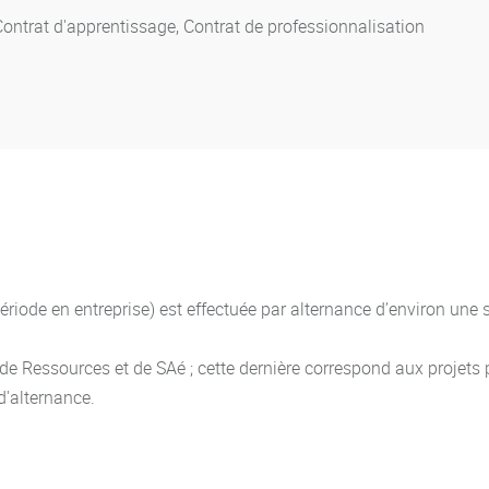
dentifiés dans les modalités de contrôle des connaissances e
Contrat d'apprentissage, Contrat de professionnalisation
es unités d’enseignement et des blocs de connaissances et de co
udiants qui ont obtenu 180 crédits européens selon des modalité
t. Ces modalités doivent garantir l’acquisition des blocs de con
 obtenue, les unités d’enseignement dans lesquelles la moyenne d
ériode en entreprise) est effectuée par alternance d’environ u
tion délivrée par l’établissement.
 Ressources et de SAé ; cette dernière correspond aux projets 
 d'alternance.