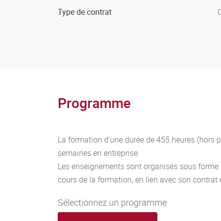
connaissances et de compétences
clairement i
Type de contrat
Ces modalités reposent sur la capitalisation d
correspondants.
Art. 12
La licence professionnelle est décernée aux ét
compétences tel que fixées à l’alinéa précéden
Programme
du diplôme et du parcours.
Lorsque la licence professionnelle n’a pas été
La formation d’une durée de 455 heures (hors p
unités d’enseignement font l’objet d’une attesta
semaines en entreprise.
Les enseignements sont organisés sous forme de
cours de la formation, en lien avec son contrat
Sélectionnez un programme