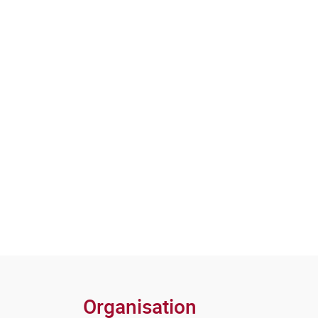
Comprendre et gérer la mobilité interne ave
formation
Information et communication
Animer une réunion
Effectuer une veille juridique
Organisation