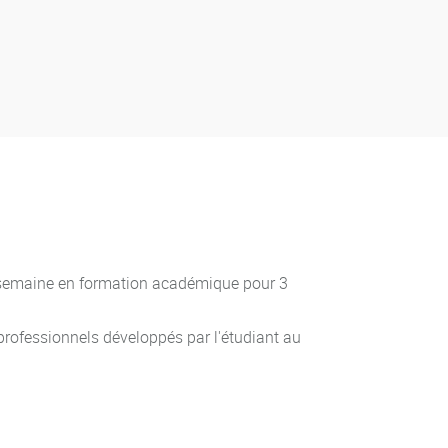
t des compétences communiquées aux étudiants.
mpétences ainsi que celle des crédits
s de contrôle de connaissances et de
naissances et de compétences caractéristiques
e 10 a été obtenue sont capitalisables. Ces
ne semaine en formation académique pour 3
professionnels développés par l'étudiant au