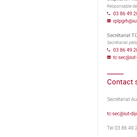
Responsable de
 des demandeurs d’emploi d'avoir
03 86 49 2
xécution, rupture
 savoir-faire acquis en entreprise
rplpgrh
@
iu
on en mettant en œuvre si
ences,
Secrétariat T
Secrétariat pé
es dans un contexte européen
03 86 49 2
ecte dans le monde du travail.
tc-sec
@
iut
Contact s
Secrétariat A
de formation
tc-sec@iut-di
Tél 03 86 49 