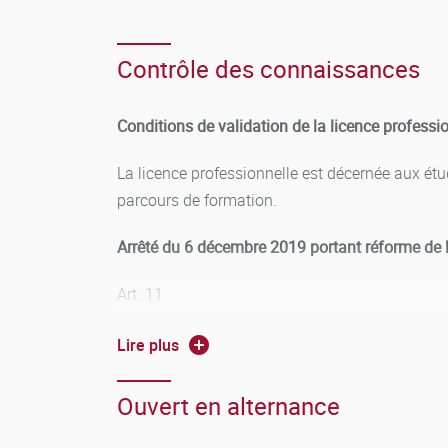
Contrôle des connaissances
Conditions de validation de la licence professio
La licence professionnelle est décernée aux é
parcours de formation.
Arrêté du 6 décembre 2019 portant réforme de l
Art. 11
Les parcours de formation sont structurés en 
Lire plus
connaissances et de compétences
. Sont propo
leur projet personnel et professionnel.
Les bloc
Ouvert en alternance
La compensation
s’effectue
au sein des unités