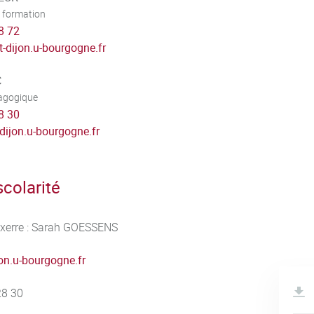
 formation
8 72
t-dijon.u-bourgogne.fr
C
dagogique
8 30
-dijon.u-bourgogne.fr
colarité
uxerre : Sarah GOESSENS
jon.u-bourgogne.fr
28 30