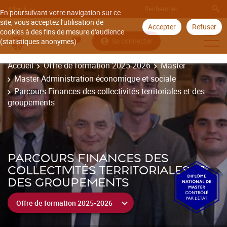
Aller à
En poursuivant votre navigation sur ce
site, vous acceptez l'utilisation de
Accepter
Refuser
cookies à des fins de mesure d'audience
Se connecter
(statistiques anonymes).
Accueil
Offre de formation 2025-2026
Master
Master Administration économique et sociale
Parcours Finances des collectivités territoriales et des
groupements
PARCOURS FINANCES DES
COLLECTIVITÉS TERRITORIALES ET
DES GROUPEMENTS