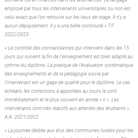
1630136.html
employé par tous les intervenants universitaires ou non est
celui exact que l’on retrouve sur les lieux de stage. Il n’y a
Déplacement du M2 sur le territoire et Organisation
aucun dépaysement. Il y a une belle continuité » T.F.
d’une journée d’étude en collectivité (présentation du
budget par l’exécutif, analyse financière par le directeur
2022/2023
ou directrice des finances, contact avec les élus)
« Le contrôle des connaissances qui intervient dans les 15
Convention de partenariat avec l’Association des maires
jours qui suivent la fin de l’enseignement est bien adapté au
ruraux de France (AMRF) pour l’organisation annuelle
rythme du diplôme. La pratique de l’évaluation systématique
d’une journée de colloque organisée par le M2 sur
des enseignements et de la pédagogie suivie par
l’évolution législative et l’environnement financier des
l’intervenant est un gage de qualité pour le diplôme. Le cas
collectivités
échéant, les corrections à apportées au cours le sont
Organisation d’une journée nationale de rencontre sur
immédiatement et le plus souvent en année « n ». Les
l’actualité financière des collectivités intitulée « Journée
intervenants sont très réactifs aux attentes des étudiants ».
des finances locales »
A.A. 2021/2022
Organisation annuelle d’une rencontre avec les anciens
« La journée dédiée aux élus des communes rurales pour les
du diplômes et constitution d’un réseau « offre
d’emplois et/ou de stages »