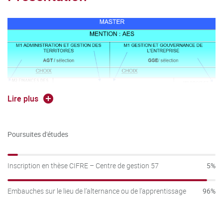
Lire plus
Le parcours AGT est la première année de master qui
donne accès à 2 M2 spécifiques 2è année de FINANCES
DES COLLECTIVITES TERRITORIALES ET DES
Poursuites d'études
GROUPEMENTS (FCTG) ou SMART CITY ET
GOUVERNANCE DE LA DONNEE.
Inscription en thèse CIFRE – Centre de gestion 57
5%
Embauches sur le lieu de l’alternance ou de l’apprentissage
96%