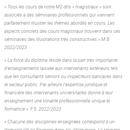
« Tous les cours de notre M2 dits « magistraux » sont
Habilitation spécifique du M2 par l’Université de
associés à des séminaires professionnels qui viennent
Cambridge en tant que centre de formation aux
diplômes de Cambridge à destination des étudiants de
parfaitement illustrer les thèmes abordés en cours. Les
ème
3
cycle et préparation des étudiants au diplôme de
aspects concrets des cours magistraux trouvent dans ces
Cambridge
Business English Certificate
(BEC)
séminaires des illustrations très constructives » M.B.
2022/2023
https://ufr-dsep.u-bourgogne.fr/toute-lactualite/ceremonie-
de-remise-du-business-english-certificate-bec-de-l-
« La force du diplôme réside dans la part très importante
universite-de-cambridge-202301181445.html
d’enseignements laissée aux intervenants extérieurs tels
que les consultants séniors ou inspecteurs bancaires dans
Organisation d’une journée de rencontre des étudiants
le secteur public. Par ailleurs l’expertise juridique et
du M2 à destination des élus des communes rurales
afin de les assister dans l’élaboration de leur budget et
financière des intervenants universitaires donne à leur
l’analyse financière et fiscale de leur commune.
enseignement une tonalité professionnelle unique et
formatrice ». F.S. 2022/2023
https://france3-regions.francetvinfo.fr/bourgogne-franche-
comte/cote-d-or/dijon/bourgogne-quand-etudiants-
« Chacune des disciplines enseignées correspond à un
finances-publiques-viennent-aide-aux-elus-ruraux-
domaine clé en finances dans les alternances. Le langage