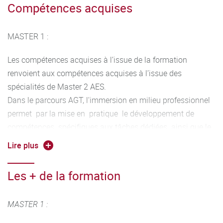
Compétences acquises
MASTER 1 :
Les compétences acquises à l’issue de la formation
renvoient aux compétences acquises à l’issue des
spécialités de Master 2 AES.
Dans le parcours AGT, l'immersion en milieu professionnel
permet par la mise en pratique le développement de
compétences spécifiques aux tâches dédiées ainsi que le
développement de compétences transverses du type
Lire plus
adaptabilité, autonomie, relationnelles...L 'étudiant acquiert
des connaissances et compétences avec une ouverture
Les + de la formation
vers des métiers en tension en lien par exemple avec le
droit et les finances des CT et EPCI et également en lien
MASTER 1 :
avec la protection des données, le management des
organisations, la gestion des ressources humaines .