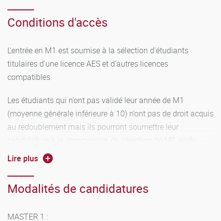
conditions que celles prévues pour les examens du régime
Conditions d'accès
général. Pour les autres épreuves s'applique le régime
général.
L'entrée en M1 est soumise à la sélection d'étudiants
titulaires d'une licence AES et d'autres licences
compatibles.
2 – Régime Erasmus
Les étudiants qui n’ont pas validé leur année de M1
(moyenne générale inférieure à 10) n’ont pas de droit acquis
au redoublement mais ils pourront soumettre leur
En M1
: Les étudiants partant un semestre dans une
candidature à la commission de sélection de M1 après
université étrangère, dans le cadre des échanges Erasmus
dépôt au secrétariat d'une lettre adressée à la présidente
doivent valider ce semestre à l’étranger sur une base d’un
Lire plus
ou au président de la commission dans les temps requis
minimum de 30 crédits européens. Le choix des matières
doit correspondre au profil du Master et doit être agréé par
Modalités de candidatures
En M2:
les responsables de la filière et par le ou la vice-doyen(ne)
de l’UFR DSEP responsable des relations internationales.
Les titulaires d’un M1 AES AGT de l’université de
MASTER 1 :