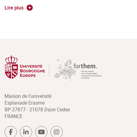
Accompagnement dans la réalisation des budgets
Lire plus
annexes « eau » et « assainissement » notamment ;
Responsable du pôle fiscalité et optimisation de la TVA ;
Audit financier des collectivités territoriales dans le
secteur bancaire ou en cabinet de consultant ;
Responsable de la direction du développement
économique d’une collectivité ou d’une Société
d’économie mixte locale ;
Conseiller financier membre d'un cabinet d'exécutif
territorial ;
Maison de l'université
Contrôleur de gestion et analyste de la stratégie
Esplanade Erasme
financière ou consultant en finances et stratégie
BP 27877 - 21078 Dijon Cedex
FRANCE
financière locale ;
Responsable de gestion de portefeuille « pôle
développement public » en secteur bancaire ;