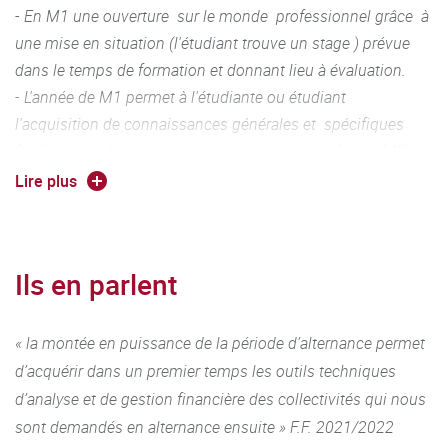
- En M1 une ouverture sur le monde professionnel grâce à
Compétences visées :
une mise en situation (l'étudiant trouve un stage ) prévue
dans le temps de formation et donnant lieu à évaluation.
Réaliser un diagnostic
- L'année de M1 permet à l'étudiante ou étudiant
l'acquisition de connaissances générales et spécifiques
, construire et mettre en couvre un projet ,
facilitant sa détermination pour son parcours (choix M2).
Lire plus
assurer la gestion administrative et financière,
MASTER 2 :
Assurer le dialogue social ,
Intervention d’un nombre importants de professionnels
des finances locales, du contentieux budgétaires, du
Ils en parlent
évaluer les équipes ,
droit budgétaire et du droit des collectivités locales
(Magistrat, consultant, avocat, élu, directeur des
réaliser des études juridiques économiques, sociales..
« la montée en puissance de la période d’alternance permet
finances, …)
d’acquérir dans un premier temps les outils techniques
Tests de fin d’enseignements effectués à partir de
d’analyse et de gestion financière des collectivités qui nous
consultation et de travaux de recherches effectué en
sont demandés en alternance ensuite » F.F. 2021/2022
groupes