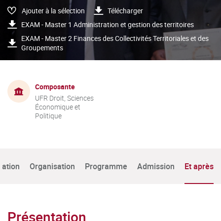
Ajouter à la sélection
Télécharger
EXAM - Master 1 Administration et gestion des territoires
EXAM - Master 2 Finances des Collectivités Territoriales et des
Groupements
Composante
UFR Droit, Sciences
Économique et
Politique
tation
Organisation
Programme
Admission
Et après
Présentation