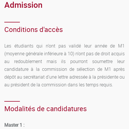
Admission
Masters peut décider de soumettre au régime spécial un
étudiant qui a eu plus de trois absences justifiées dans une
matière de TD.
Conditions d'accès
En ce qui concerne les matières qui sont accompagnées de
TD, le contrôle des aptitudes et des connaissances est
Les étudiants qui n’ont pas validé leur année de M1
organisé sous la forme d'un examen écrit dans les mêmes
(moyenne générale inférieure à 10) n’ont pas de droit acquis
conditions que celles prévues pour les examens du régime
au redoublement mais ils pourront soumettre leur
général. Pour les autres épreuves s'applique le régime
candidature à la commission de sélection de M1 après
général.
dépôt au secrétariat d'une lettre adressée à la présidente ou
au président de la commission dans les temps requis.
2 – Régime Erasmus
Modalités de candidatures
Master 1 :
En M1
: Les étudiants partant un semestre dans une