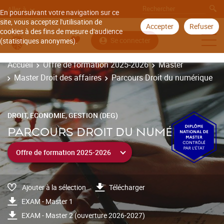
Aller à
En poursuivant votre navigation sur ce
site, vous acceptez l'utilisation de
Accepter
Refuser
cookies à des fins de mesure d'audience
Se connecter
(statistiques anonymes).
Accueil
Offre de formation 2025-2026
Master
Master Droit des affaires
Parcours Droit du numérique
DROIT, ECONOMIE, GESTION (DEG)
PARCOURS DROIT DU NUMÉRIQUE
Ajouter à la sélection
Télécharger
EXAM - Master 1
EXAM - Master 2 (ouverture 2026-2027)