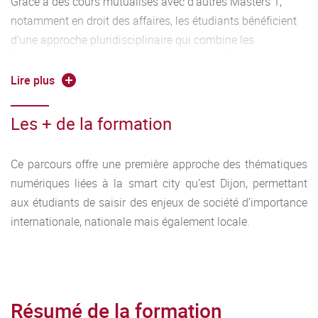
Grâce à des cours mutualisés avec d’autres Masters 1,
notamment en droit des affaires, les étudiants bénéficient
d’une approche pluridisciplinaire qui combine les
fondamentaux du droit privé avec les spécificités du droit
appliqué aux nouvelles technologies. Ce parcours permet
Lire plus
aux futurs juristes de développer une vision complète des
questions numériques dans un cadre juridique national,
Les + de la formation
européen et international, tout en acquérant les
compétences analytiques et rédactionnelles essentielles à
Ce parcours offre une première approche des thématiques
leur futur exercice professionnel.
numériques liées à la smart city qu’est Dijon, permettant
aux étudiants de saisir des enjeux de société d’importance
internationale, nationale mais également locale.
Résumé de la formation