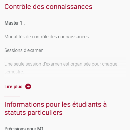
Contrôle des connaissances
Master 1 :
Modalités de contrôle des connaissances :
Sessions d’examen :
Une seule session d’examen est organisée pour chaque
semestre.
Règles de validation et de capitalisation :
Lire plus
Principes généraux :
Informations pour les étudiants à
statuts particuliers
COMPENSATION : Une compensation s’effectue au
niveau de chaque semestre. La note semestrielle est
calculée à partir de la moyenne des notes des unités
Précisions pour M1