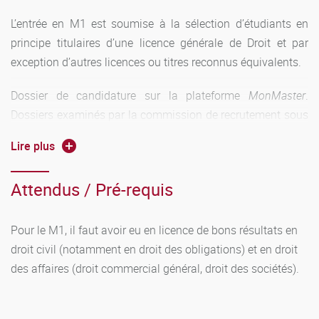
université étrangère, dans le cadre des échanges Erasmus
L’entrée en M1 est soumise à la sélection d’étudiants en
doivent valider ce semestre à l’étranger sur une base d’un
principe titulaires d’une licence générale de Droit et par
minimum de 30 crédits européens. Le choix des matières
exception d’autres licences ou titres reconnus équivalents.
doit correspondre au profil du Master et doit être agréé par
les responsables de la filière et par le ou la vice-doyen(ne)
Dossier de candidature sur la plateforme
MonMaster
.
de l’UFR DSEP responsable des relations internationales.
Dossiers examinés par la commission de recrutement sous
L’autre semestre doit être validé selon le régime normal (ou,
la présidence de Pierre Bordais.
éventuellement, spécial).
Lire plus
Attendus / Pré-requis
Pour le M1, il faut avoir eu en licence de bons résultats en
droit civil (notamment en droit des obligations) et en droit
des affaires (droit commercial général, droit des sociétés).