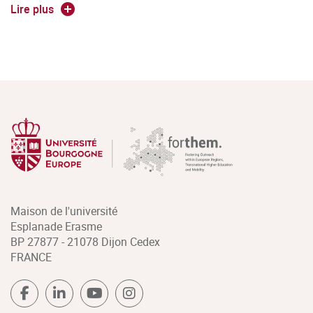
européennes. Un étudiant qui choisit une orientation
Lire plus
centrée sur les matières du droit de la famille et du droit des
biens pourra également accéder au notariat.
Maison de l'université
Esplanade Erasme
BP 27877 - 21078 Dijon Cedex
FRANCE