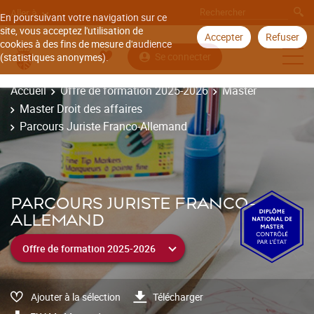
Aller à
En poursuivant votre navigation sur ce
site, vous acceptez l'utilisation de
Accepter
Refuser
cookies à des fins de mesure d'audience
Se connecter
(statistiques anonymes).
Accueil
Offre de formation 2025-2026
Master
Master Droit des affaires
Parcours Juriste Franco-Allemand
PARCOURS JURISTE FRANCO-
ALLEMAND
Ajouter à la sélection
Télécharger