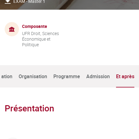
EXAM - Master 1
Composante
UFR Droit, Sciences
Économique et
Politique
tation
Organisation
Programme
Admission
Et après
Présentation