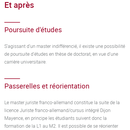
Et après
d’acquis.
en formation initiale : s’adresser à la scolarité organisatrice
de la formation
Poursuite d'études
en formation continue : s’adresser au service de formation
S’agissant d’un master indifférencié, il existe une possibilité
continue de l’université (03.80.39.51.80)
de poursuite d’études en thèse de doctorat, en vue d’une
carrière universitaire.
Les étudiants qui n’ont pas validé leur année de M1
(moyenne générale inférieure à 10) n’ont pas de droit acquis
au redoublement mais ils pourront soumettre leur
Passerelles et réorientation
candidature à la commission de sélection de M1 après
dépôt au secrétariat d'une lettre adressée à la présidente
ou au président de la commission dans les temps requis.
Le master juriste franco-allemand constitue la suite de la
licence Juriste franco-allemand/cursus intégré Dijon
Mayence, en principe les étudiants suivent donc la
formation de la L1 au M2. Il est possible de se réorienter