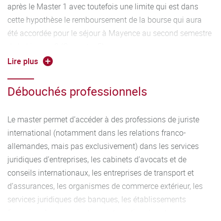
après le Master 1 avec toutefois une limite qui est dans
cette hypothèse le remboursement de la bourse qui aura
été accordée pour le séjour à Mayence au second semestre
de la Licence 3 (Semestre 5).
Lire plus
Sous cette réserve, le master 1 peut permettre de postuler
dans d’autres masters, notamment spécialisés en droit
Débouchés professionnels
international, droit européen et droit du commerce
international. Selon les options choisies en Master 1, il est
Le master permet d’accéder à des professions de juriste
également possible de se réorienter vers des masters
international (notamment dans les relations franco-
spécialisés en droit des affaires ou en droit notarial. En
allemandes, mais pas exclusivement) dans les services
revanche la réorientation dans les masters en droit public
juridiques d’entreprises, les cabinets d’avocats et de
paraît compromise, le Master Juriste franco-allemand étant
conseils internationaux, les entreprises de transport et
un master de droit privé.
d’assurances, les organismes de commerce extérieur, les
services juridiques des banques, les établissements
financiers, les organisations internationales et