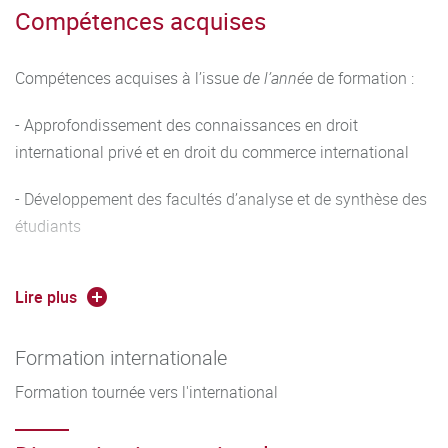
la connaissance des matières fondamentales du droit privé
Compétences acquises
allemand, qui sont acquises au cours des années de
licence.
Compétences acquises à l’issue
de l’année
de formation :
L’année de M1 a pour objectif d’assurer un enseignement
- Approfondissement des connaissances en droit
fondamental commun en droit des affaires (matières
international privé et en droit du commerce international
mutualisées), tout en permettant aux étudiants d’acquérir
déjà des connaissances spécialisées en droit international
- Développement des facultés d’analyse et de synthèse des
privé et en droit du commerce international.
étudiants
- Acquisition des qualités de rigueur et de clarté dans
Lire plus
l’expression écrite (consultations, commentaires d’arrêts,
dissertations) et orale
Formation internationale
- Maîtrise des outils linguistiques
Formation tournée vers l'international
Les compétences acquises à l’issue de la formation