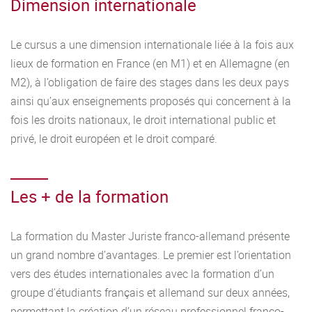
renvoient aux compétences acquises à l’issue du parcours
Dimension internationale
de Master 2 juriste franco-allemand de l’université de
Mayence.
Le cursus a une dimension internationale liée à la fois aux
lieux de formation en France (en M1) et en Allemagne (en
M2), à l’obligation de faire des stages dans les deux pays
ainsi qu’aux enseignements proposés qui concernent à la
fois les droits nationaux, le droit international public et
privé, le droit européen et le droit comparé.
Les + de la formation
La formation du Master Juriste franco-allemand présente
un grand nombre d’avantages. Le premier est l’orientation
vers des études internationales avec la formation d’un
groupe d’étudiants français et allemand sur deux années,
permettant la création d’un réseau professionnel franco-