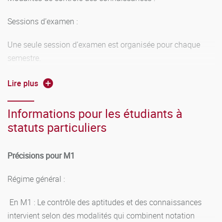
Sessions d’examen :
Une seule session d’examen est organisée pour chaque
semestre.
Règles de validation et de capitalisation :
Lire plus
Principes généraux :
Informations pour les étudiants à
statuts particuliers
COMPENSATION : Une compensation s’effectue au
niveau de chaque semestre. La note semestrielle est
calculée à partir de la moyenne des notes des unités
Précisions pour M1
d’enseignements du semestre affectées des coefficients. Le
Régime général :
semestre est validé si la moyenne générale des notes des
UE pondérées par les coefficients est supérieure ou égale à
En M1 : Le contrôle des aptitudes et des connaissances
10 sur 20.
intervient selon des modalités qui combinent notation