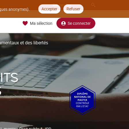
Accepter
Refuser
tiques anonymes).
Ma sélection
Se connecter
amentaux et des libertés
ITS
S
L mention Droit public & JPP