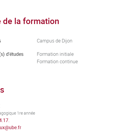
de la formation
s
Campus de Dijon
s) d'études
Formation initiale
Formation continue
s
X
dagogique 1re année
4.17.
aux
@
ube.fr