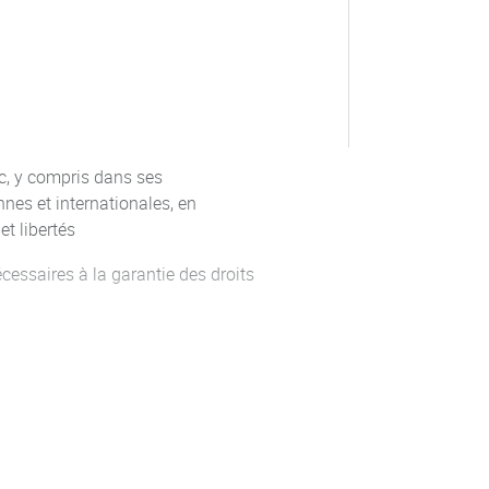
er les outils juridiques (de droit
nal) permettant de protéger les
storique et politique et mener à
he scientifique et personnelle
c, y compris dans ses
, développer des analyses
nes et internationales, en
et libertés
cessaires à la garantie des droits
 deux semaines
 en langue étrangère (anglais,