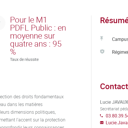
Pour le M1
Résumé 
PDFL Public : en
moyenne sur
Campu
quatre ans : 95
%
Régime(
Taux de réussite
Contact
otection des droits fondamentaux
Lucie JAVAU
iveau dans les matières
Secrétariat pé
leurs dimensions politiques,
03.80.39.5
mettant l’accent sur la protection
Lucie.Jav
d’approfondir leurs connaissances