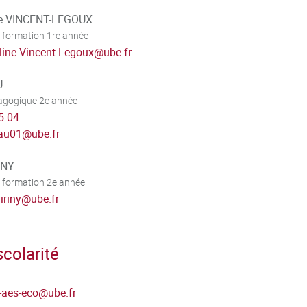
ne VINCENT-LEGOUX
 formation 1re année
line.Vincent-Legoux
@
ube.fr
U
dagogique 2e année
5.04
eau01
@
ube.fr
INY
 formation 2e année
iriny
@
ube.fr
colarité
t-aes-eco
@
ube.fr