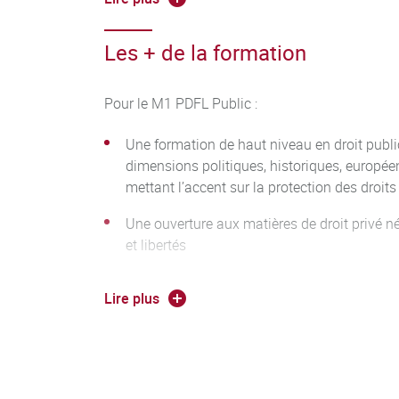
commentaires d’arrêts, dissertations) et orale
Les + de la formation
A l'issue du M2 PDFL, les étudiants sauront utilis
interne, communautaire, européen et internatio
Pour le M1 PDFL Public :
droits et libertés, les situer dans un contexte hi
bien une recherche jurdique suivant une démarc
Une formation de haut niveau en droit publi
(élaborer une bibliographie, construire un plan
dimensions politiques, historiques, européen
critiques).
mettant l’accent sur la protection des droits 
Une ouverture aux matières de droit privé né
et libertés
La possibilité de s’initier à la recherche
Lire plus
La possibilité de faire un stage d’au moins
La possibilité de renforcer ses compétences
espagnol ou allemand)