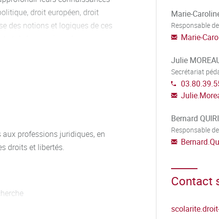
olitique, droit européen, droit
Marie-Caroli
ise des notions et logiques de ces
Responsable de
Marie-Caro
t et de leurs enjeux. Les
es matières de droit privé
Julie MOREA
 (procédure pénale approfondie,
Secrétariat pé
tion). Cette spécialisation
03.80.39.5
orientation sous réserve de se
Julie.Mor
didature dans un parcours de
. Le conseil de perfectionnement de
Bernard QUIR
Responsable de
s aux professions juridiques, en
Bernard.Qu
s droits et libertés.
is une spécialisation juridique
protection des droits
Contact s
 à bien une recherche juridique
cherche
scolarite.droi
l’expression écrite (consultations,