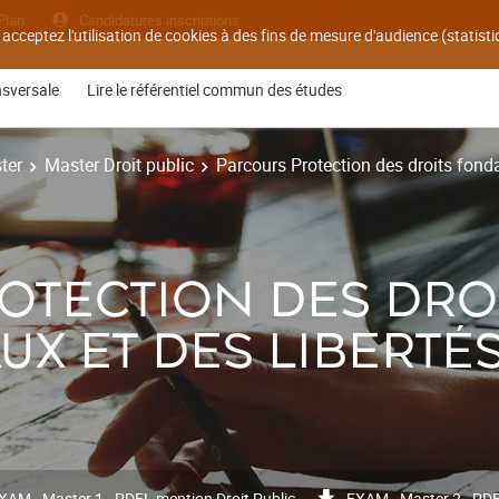
Plan
Candidatures inscriptions
 acceptez l'utilisation de cookies à des fins de mesure d'audience (statis
nsversale
Lire le référentiel commun des études
ter
Master Droit public
Parcours Protection des droits fond
OTECTION DES DRO
X ET DES LIBERTÉ
XAM - Master 1 - PDFL mention Droit Public
EXAM - Master 2 - PDF