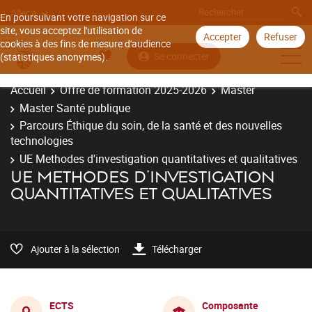
Aller à
En poursuivant votre navigation sur ce
site, vous acceptez l'utilisation de
Accepter
Refuser
cookies à des fins de mesure d'audience
Se connecter
(statistiques anonymes).
Accueil
Offre de formation 2025-2026
Master
Master Santé publique
Parcours Éthique du soin, de la santé et des nouvelles
technologies
UE Methodes d'investigation quantitatives et qualitatives
UE METHODES D'INVESTIGATION
QUANTITATIVES ET QUALITATIVES
Ajouter à la sélection
Télécharger
ECTS
Composante