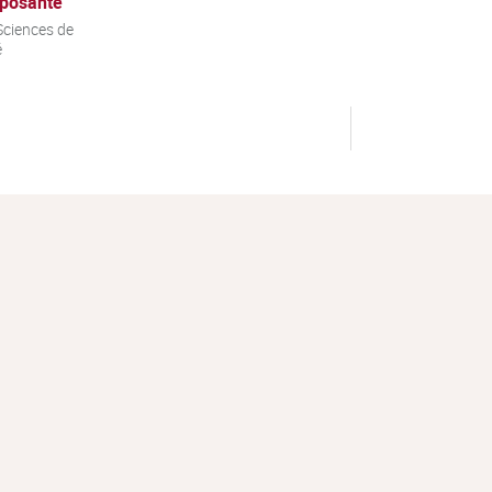
posante
ciences de
é