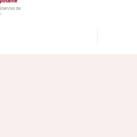
posante
ciences de
é